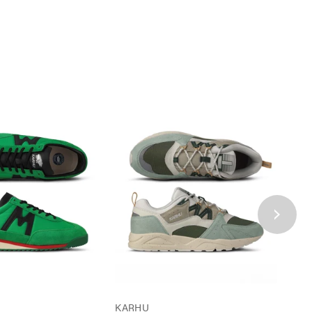
次
へ
KARHU
KAR