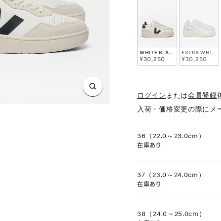
WHITE BLACK
EXTRA WHITE
¥30,250
¥30,250
ズ
ログイン
または
会員登録
ー
入荷・価格変更の際にメ
ム
イ
36（22.0～23.0cm）
在庫あり
ン
37（23.0～24.0cm）
在庫あり
38（24.0～25.0cm）