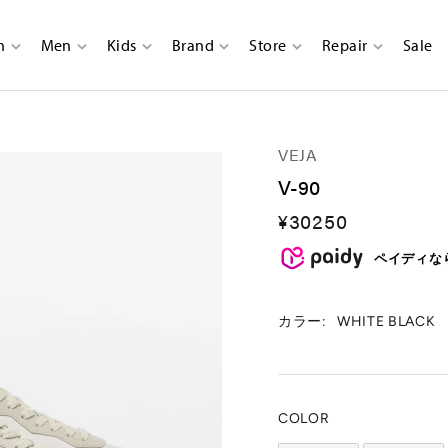
n
Men
Kids
Brand
Store
Repair
Sale
VEJA
V-90
セ
¥30250
ー
ル
ペイディな
価
格
カラー:
WHITE BLACK
COLOR