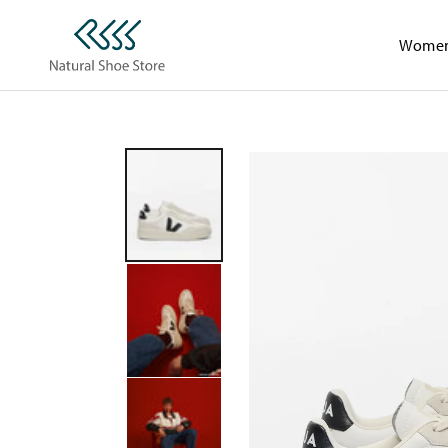
コ
NSS
ン
Wome
Online
テ
ン
ツ
へ
ス
キ
ッ
プ