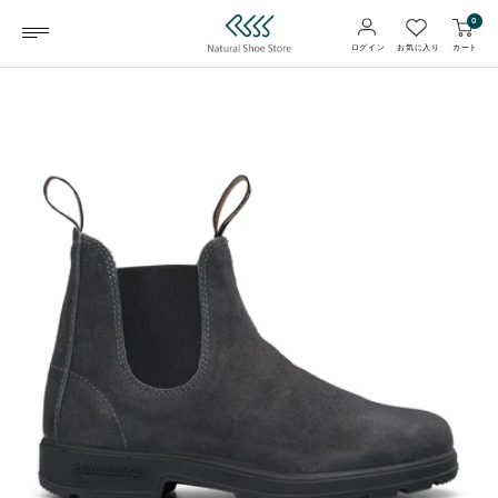
コ
0
NSS
ナビゲーション
ン
ログイン
カート
お気に入り
Online
テ
ン
ツ
へ
ス
キ
ッ
プ