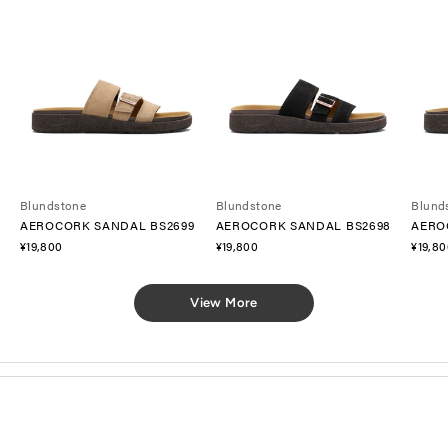
Blundstone
Blundstone
Blund
AEROCORK SANDAL BS2699
AEROCORK SANDAL BS2698
AERO
セ
セ
セ
¥19,800
¥19,800
¥19,80
ー
ー
ー
ル
ル
ル
価
価
価
View More
格
格
格