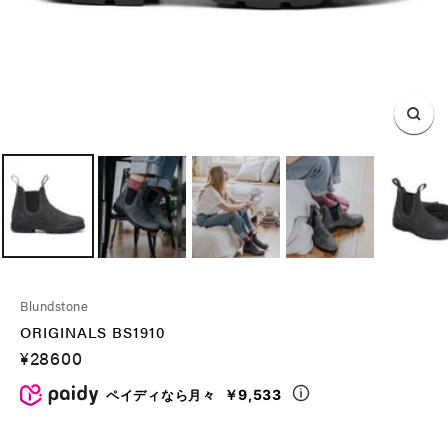
ズ
ー
ム
イ
ン
Blundstone
ORIGINALS BS1910
セ
¥28600
ー
￥9,533
ペイディなら月々
ル
価
格